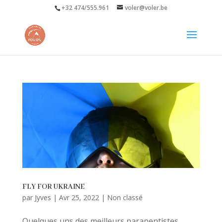
+32 474/555.961
voler@voler.be
FLY FOR UKRAINE
par
Jyves
|
Avr 25, 2022
|
Non classé
Quelques uns des meilleurs parapentistes