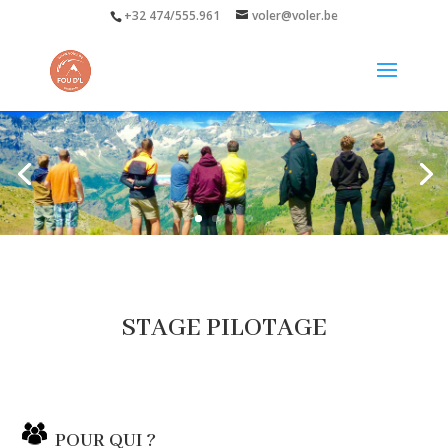
+32 474/555.961
voler@voler.be
STAGE PILOTAGE
POUR QUI ?