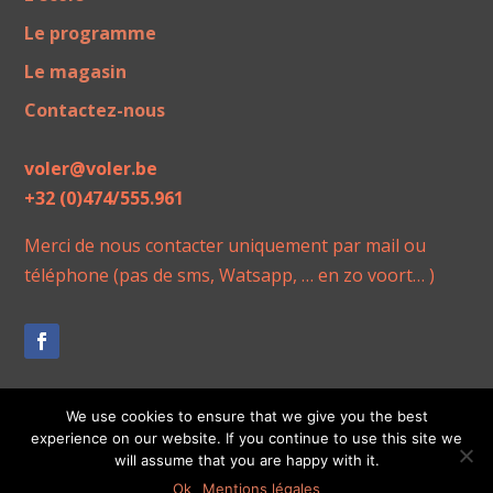
Le programme
Le magasin
Contactez-nous
voler@voler.be
+32 (0)474/555.961
Merci de nous contacter uniquement par mail ou
téléphone (pas de sms, Watsapp, … en zo voort… )
We use cookies to ensure that we give you the best
experience on our website. If you continue to use this site we
will assume that you are happy with it.
Réalisé par j-w-d.fr
Ok
Mentions légales